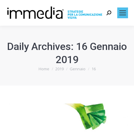
Search:
Daily Archives:
16 Gennaio
2019
Home
2019
Gennaio
16
You are here: