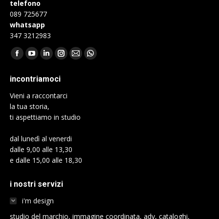
telefono
089 725677
whatsapp
347 3212983
Find us on:
Facebook
YouTube
Linkedin
Instagram
Mail
Whatsapp
page
page
page
page
page
page
incontriamoci
opens
opens
opens
opens
opens
opens
Vieni a raccontarci
in
in
in
in
in
in
la tua storia,
new
new
new
new
new
new
ti aspettiamo in studio
window
window
window
window
window
window
dal lunedì al venerdi
dalle 9,00 alle 13,30
e dalle 15,00 alle 18,30
i nostri servizi
i'm design
studio del marchio, immagine coordinata, adv, cataloghi,