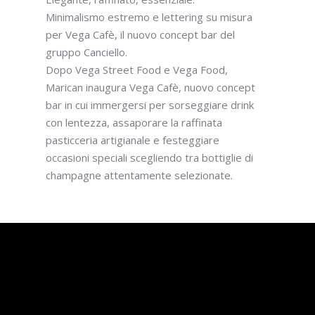
Minimalismo estremo e lettering su misura
per Vega Cafè, il nuovo concept bar del
gruppo Canciello.
Dopo Vega Street Food e Vega Food,
Marican inaugura Vega Cafè, nuovo concept
bar in cui immergersi per sorseggiare drink
con lentezza, assaporare la raffinata
pasticceria artigianale e festeggiare
occasioni speciali scegliendo tra bottiglie di
champagne attentamente selezionate.