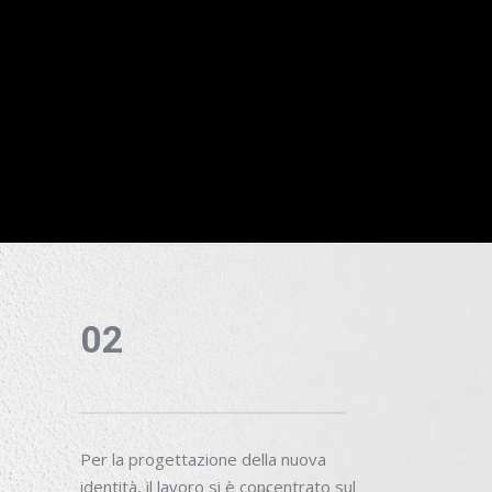
02
Per la progettazione della nuova
identità, il lavoro si è concentrato sul