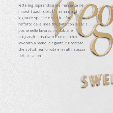
lettering, ispirandosi alla manualità dei
maestri pasticcieri. L’alternanza di
legature spesse e sottili, infatti, simula
l’effetto delle linee tracciate con la sac à
poche nelle lavorazioni dolciarie
artigianali. Il risultato è un marchio
lavorato a mano, elegante e ricercato,
che sottolinea l’unicità e la raffinatezza
della location.