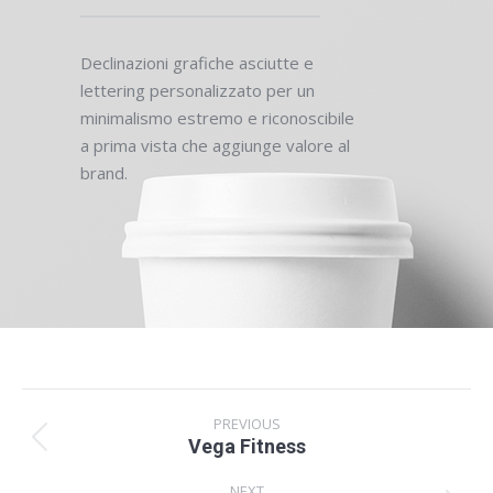
Declinazioni grafiche asciutte e
lettering personalizzato per un
minimalismo estremo e riconoscibile
a prima vista che aggiunge valore al
brand.
Project
PREVIOUS
Vega Fitness
Previous
navigation
project:
NEXT