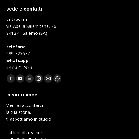
sede e contatti
ci trovi in
via Abella Salernitana, 26
84127 - Salerno (SA)
telefono
089 725677
whatsapp
347 3212983
Find us on:
Facebook
YouTube
Linkedin
Instagram
Mail
Whatsapp
page
page
page
page
page
page
incontriamoci
opens
opens
opens
opens
opens
opens
Vieni a raccontarci
in
in
in
in
in
in
la tua storia,
new
new
new
new
new
new
ti aspettiamo in studio
window
window
window
window
window
window
dal lunedì al venerdi