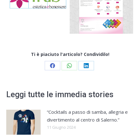
Ti è piaciuto l'articolo? Condividilo!
Share
Share
Share
on
on
on
Facebook
WhatsApp
LinkedIn
Leggi tutte le immedia stories
“Cocktails a passo di samba, allegria e
divertimento al centro di Salerno.”
11 Giugno 2024