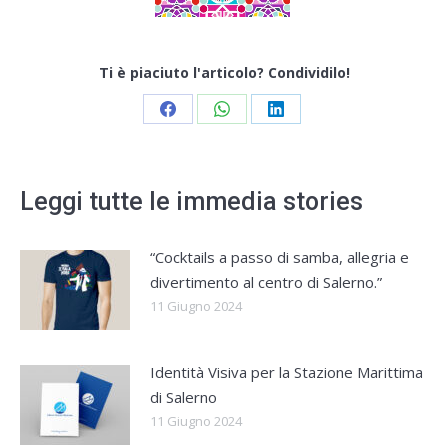
Ti è piaciuto l'articolo? Condividilo!
Share
Share
Share
on
on
on
Facebook
WhatsApp
LinkedIn
Leggi tutte le immedia stories
“Cocktails a passo di samba, allegria e
divertimento al centro di Salerno.”
11 Giugno 2024
Identità Visiva per la Stazione Marittima
di Salerno
11 Giugno 2024