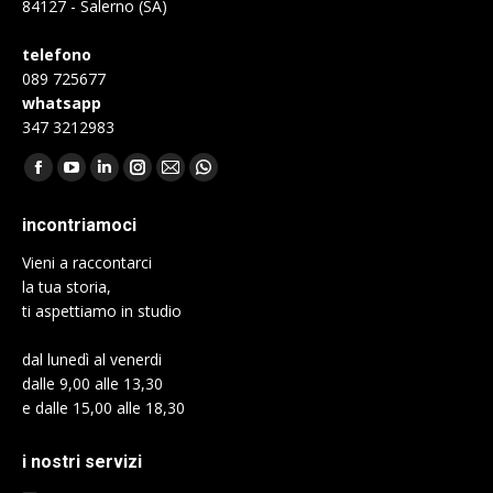
84127 - Salerno (SA)
telefono
089 725677
whatsapp
347 3212983
Find us on:
Facebook
YouTube
Linkedin
Instagram
Mail
Whatsapp
page
page
page
page
page
page
incontriamoci
opens
opens
opens
opens
opens
opens
Vieni a raccontarci
in
in
in
in
in
in
la tua storia,
new
new
new
new
new
new
ti aspettiamo in studio
window
window
window
window
window
window
dal lunedì al venerdi
dalle 9,00 alle 13,30
e dalle 15,00 alle 18,30
i nostri servizi