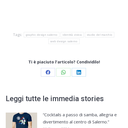
Tags:
graphic design salerno
identità visiva
studio del marchio
web design salerno
Ti è piaciuto l'articolo? Condividilo!
Share
Share
Share
on
on
on
Facebook
WhatsApp
LinkedIn
Leggi tutte le immedia stories
“Cocktails a passo di samba, allegria e
divertimento al centro di Salerno.”