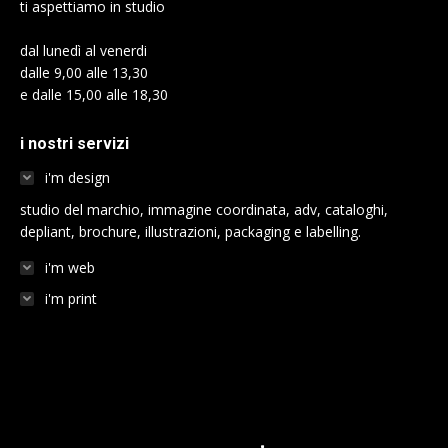
ti aspettiamo in studio
window
window
window
window
window
window
dal lunedì al venerdi
dalle 9,00 alle 13,30
e dalle 15,00 alle 18,30
i nostri servizi
i'm design
studio del marchio, immagine coordinata, adv, cataloghi,
depliant, brochure, illustrazioni, packaging e labelling.
i'm web
i'm print