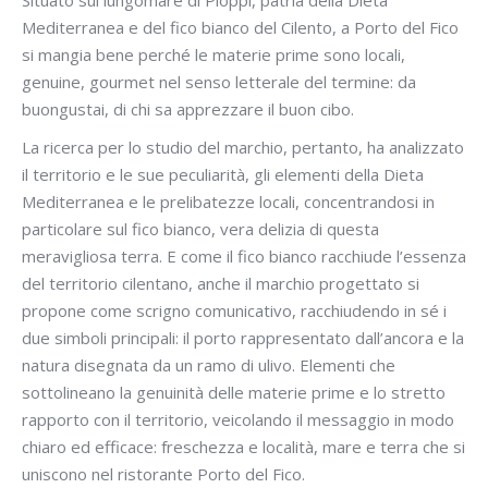
Situato sul lungomare di Pioppi, patria della Dieta
Mediterranea e del fico bianco del Cilento, a Porto del Fico
si mangia bene perché le materie prime sono locali,
genuine, gourmet nel senso letterale del termine: da
buongustai, di chi sa apprezzare il buon cibo.
La ricerca per lo studio del marchio, pertanto, ha analizzato
il territorio e le sue peculiarità, gli elementi della Dieta
Mediterranea e le prelibatezze locali, concentrandosi in
particolare sul fico bianco, vera delizia di questa
meravigliosa terra. E come il fico bianco racchiude l’essenza
del territorio cilentano, anche il marchio progettato si
propone come scrigno comunicativo, racchiudendo in sé i
due simboli principali: il porto rappresentato dall’ancora e la
natura disegnata da un ramo di ulivo. Elementi che
sottolineano la genuinità delle materie prime e lo stretto
rapporto con il territorio, veicolando il messaggio in modo
chiaro ed efficace: freschezza e località, mare e terra che si
uniscono nel ristorante Porto del Fico.