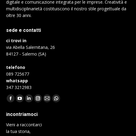
digitale e comunicazione integrata per le imprese. Creatività e
multidisciplinarietà costituiscono il nostro stile progettuale da
oltre 30 anni.
sede e contatti
ci trovi in
via Abella Salernitana, 26
84127 - Salerno (SA)
telefono
089 725677
whatsapp
347 3212983
Find us on:
Facebook
YouTube
Linkedin
Instagram
Mail
Whatsapp
page
page
page
page
page
page
incontriamoci
opens
opens
opens
opens
opens
opens
Vieni a raccontarci
in
in
in
in
in
in
la tua storia,
new
new
new
new
new
new